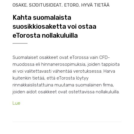
OSAKE
,
SIJOITUSIDEAT
,
ETORO
,
HYVÄ TIETÄÄ
Kahta suomalaista
suosikkiosaketta voi ostaa
eTorosta nollakuluilla
Suomalaiset osakkeet ovat eTorossa vain CFD-
muodossa eli hinnanerosopimuksia, joiden tappioita
ei voi valitettavasti vähentää verotuksessa. Harva
kuitenkin tietää, että eTorosta löytyy
rinnakkaislistattuina muutama suomalainen firma,
joiden aidot osakkeet ovat ostettavissa nollakuluilla.
Lue