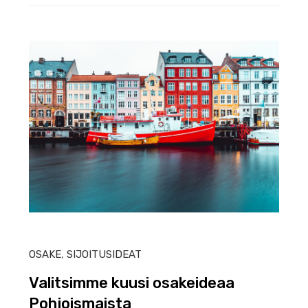
HEIN
OSAKE
,
SIJOITUSIDEAT
Valitsimme kuusi osakeideaa
Pohjoismaista