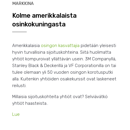
MARKKINA
Kolme amerikkalaista
osinkokuningasta
Amerikkalaisia
osingon kasvattajia
pidetään yleisesti
hyvin turvallisina sijoituskohteina. Siitä huolimatta
yhtiöt kompuroivat yllättävän usein. 3M Companyllä,
Stanley Black & Deckerillä ja VF Corporationilla on tai
tulee olemaan yli 50 vuoden osingon korotusputki
alla. Kuitenkin yhtiöiden osakekurssit ovat laskeneet
reilusti.
Millaisia sijoituskohteita yhtiöt ovat? Selviävätkö
yhtiöt haasteista..
Lue