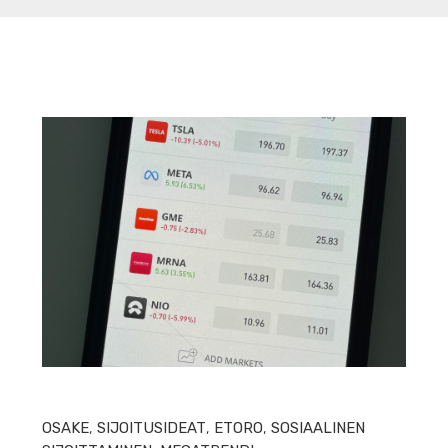
HEIN
OSAKE
,
SIJOITUSIDEAT
,
ETORO
,
SOSIAALINEN