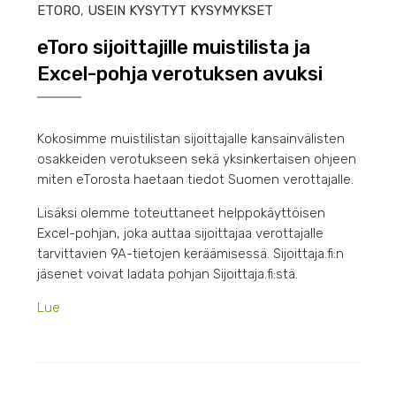
ETORO
,
USEIN KYSYTYT KYSYMYKSET
eToro sijoittajille muistilista ja
Excel-pohja verotuksen avuksi
Kokosimme muistilistan sijoittajalle kansainvälisten
osakkeiden verotukseen sekä yksinkertaisen ohjeen
miten eTorosta haetaan tiedot Suomen verottajalle.
Lisäksi olemme toteuttaneet helppokäyttöisen
Excel-pohjan, joka auttaa sijoittajaa verottajalle
tarvittavien 9A-tietojen keräämisessä. Sijoittaja.fi:n
jäsenet voivat ladata pohjan Sijoittaja.fi:stä.
Lue