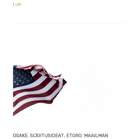
Lue
HEIN
OSAKE
,
SIJOITUSIDEAT
,
ETORO
,
MAAILMAN