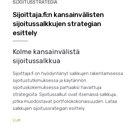
SIJOITUSSTRATEGIA
Sijoittaja.fi:n kansainvälisten
sijoitussalkkujen strategian
esittely
Kolme kansainvälistä
sijoitussalkkua
Sijoittaja.fi on hyödyntänyt salkkujen rakentamisessa
sijoitustutkimuksessa ja käytännön
sijoituskokemuksessa parhaaksi havaittuja
strategioita. Sijoitussalkut ovat itsenäisiä salkkuja,
jotka muodostavat portfoliokokonaisuuden. Lataa
salkkujen sijoitussrategian esittely.
Lue