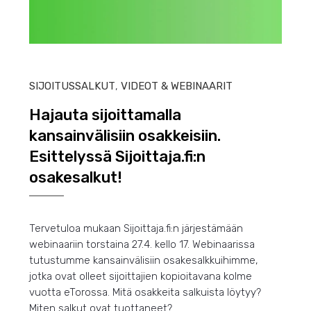
HEIN
SIJOITUSSALKUT
,
VIDEOT & WEBINAARIT
Hajauta sijoittamalla
kansainvälisiin osakkeisiin.
Esittelyssä Sijoittaja.fi:n
osakesalkut!
Tervetuloa mukaan Sijoittaja.fi:n järjestämään
webinaariin torstaina 27.4. kello 17. Webinaarissa
tutustumme kansainvälisiin osakesalkkuihimme,
jotka ovat olleet sijoittajien kopioitavana kolme
vuotta eTorossa.
Mitä osakkeita salkuista löytyy?
Miten salkut ovat tuottaneet?