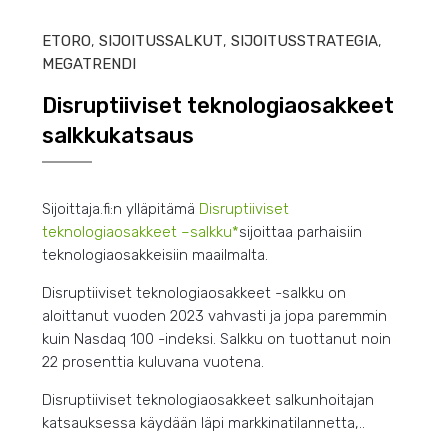
ETORO
,
SIJOITUSSALKUT
,
SIJOITUSSTRATEGIA
,
MEGATRENDI
Disruptiiviset teknologiaosakkeet
salkkukatsaus
Sijoittaja.fi:n ylläpitämä
Disruptiiviset
teknologiaosakkeet –
salkku*
sijoittaa parhaisiin
teknologiaosakkeisiin maailmalta.
Disruptiiviset teknologiaosakkeet -salkku on
aloittanut vuoden 2023 vahvasti ja jopa paremmin
kuin Nasdaq 100 -indeksi. Salkku on tuottanut noin
22 prosenttia kuluvana vuotena.
Disruptiiviset teknologiaosakkeet salkunhoitajan
katsauksessa käydään läpi markkinatilannetta,..