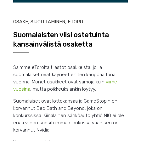
OSAKE
,
SIJOITTAMINEN
,
ETORO
Suomalaisten viisi ostetuinta
kansainvälistä osaketta
Saimme eTorolta tilastot osakkeista, joilla
suomalaiset ovat käyneet eniten kauppaa tänä
vuonna. Monet osakkeet ovat samoja kuin
viime
vuosina
, mutta poikkeuksiankin löytyy.
Suomalaiset ovat lottokansaa ja GameStopin on
korvannut Bed Bath and Beyond, joka on
konkurssissa. Kiinalainen sähköauto yhtiö NIO ei ole
enää viiden suosituimman joukossa vaan sen on
korvannut Nvidia.