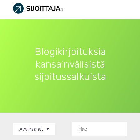
Blogikirjoituksia
kansainvälisistä
sijoitussalkuista
Avainsanat