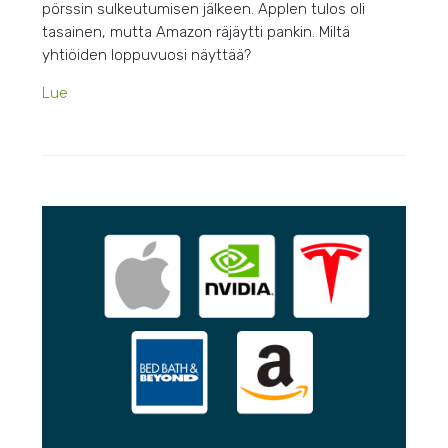
pörssin sulkeutumisen jälkeen. Applen tulos oli
tasainen, mutta Amazon räjäytti pankin. Miltä
yhtiöiden loppuvuosi näyttää?
Lue
HEIN