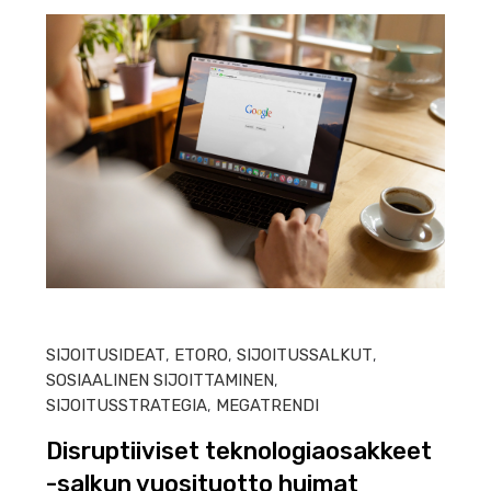
HEIN
SIJOITUSIDEAT
,
ETORO
,
SIJOITUSSALKUT
,
SOSIAALINEN SIJOITTAMINEN
,
SIJOITUSSTRATEGIA
,
MEGATRENDI
Disruptiiviset teknologiaosakkeet
-salkun vuosituotto huimat