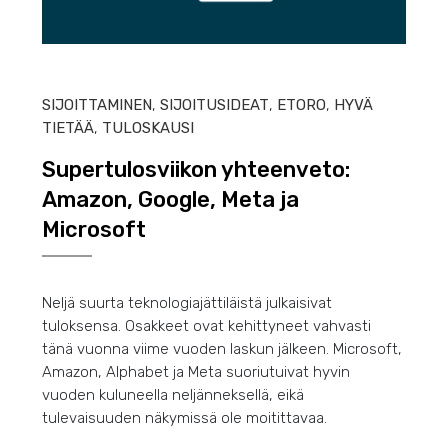
HEIN
SIJOITTAMINEN
,
SIJOITUSIDEAT
,
ETORO
,
HYVÄ
TIETÄÄ
,
TULOSKAUSI
Supertulosviikon yhteenveto:
Amazon, Google, Meta ja
Microsoft
Neljä suurta teknologiajättiläistä julkaisivat
tuloksensa. Osakkeet ovat kehittyneet vahvasti
tänä vuonna viime vuoden laskun jälkeen. Microsoft,
Amazon, Alphabet ja Meta suoriutuivat hyvin
vuoden kuluneella neljänneksellä, eikä
tulevaisuuden näkymissä ole moitittavaa.