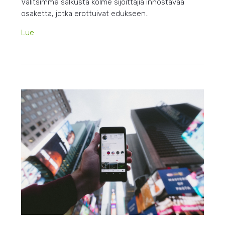
Valitsimme salkusta kolme sijoittajia innostavaa
osaketta, jotka erottuivat edukseen..
Lue
HEIN