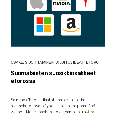
HEIN
OSAKE
,
SIJOITTAMINEN
,
SIJOITUSIDEAT
,
ETORO
Suomalaisten suosikkiosakkeet
eTorossa
Saimme eTorolta tilastot osakkeista, joilla
suomalaiset ovat käyneet eniten kauppaa tänä
vuonna. Monet osakkeet ovat samoja kuin
viime