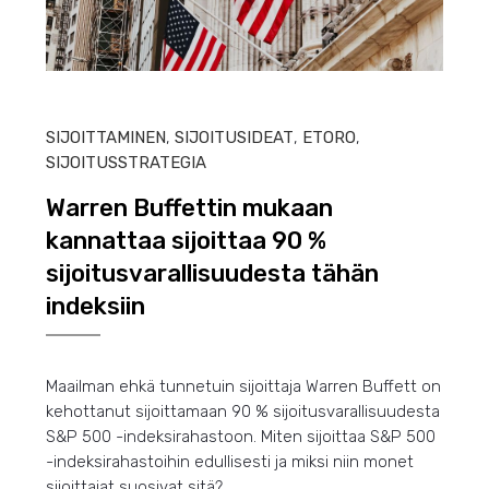
HEIN
SIJOITTAMINEN
,
SIJOITUSIDEAT
,
ETORO
,
SIJOITUSSTRATEGIA
Warren Buffettin mukaan
kannattaa sijoittaa 90 %
sijoitusvarallisuudesta tähän
indeksiin
Maailman ehkä tunnetuin sijoittaja Warren Buffett on
kehottanut sijoittamaan 90 % sijoitusvarallisuudesta
S&P 500 -indeksirahastoon. Miten sijoittaa S&P 500
-indeksirahastoihin edullisesti ja miksi niin monet
sijoittajat suosivat sitä?