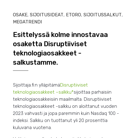
OSAKE
,
SIJOITUSIDEAT
,
ETORO
,
SIJOITUSSALKUT
,
MEGATRENDI
Esittelyssä kolme innostavaa
osaketta Disruptiiviset
teknologiaosakkeet -
salkustamme.
Sijoittaja.fi:n ylläpitämä
Disruptiiviset
teknologiaosakkeet –
salkku*
sijoittaa parhaisiin
teknologiaosakkeisiin maailmalta. Disruptiiviset
teknologiaosakkeet -salkku on aloittanut vuoden
2023 vahvasti ja jopa paremmin kuin Nasdaq 100 -
indeksi. Salkku on tuottanut yli 20 prosenttia
kuluvana vuotena.