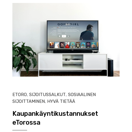
HEIN
ETORO
,
SIJOITUSSALKUT
,
SOSIAALINEN
SIJOITTAMINEN
,
HYVÄ TIETÄÄ
Kaupankäyntikustannukset
eTorossa