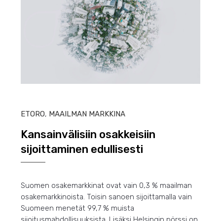
HEIN
ETORO
,
MAAILMAN MARKKINA
Kansainvälisiin osakkeisiin
sijoittaminen edullisesti
Suomen osakemarkkinat ovat vain 0,3 % maailman
osakemarkkinoista. Toisin sanoen sijoittamalla vain
Suomeen menetät 99,7 % muista
sijoitusmahdollisuuksista. Lisäksi Helsingin pörssi on