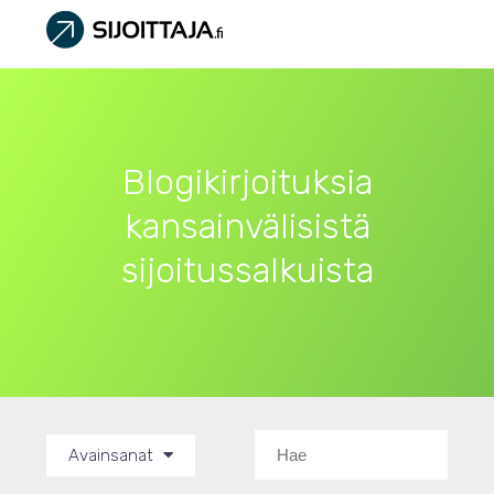
Blogikirjoituksia
kansainvälisistä
sijoitussalkuista
Avainsanat