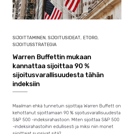
HEIN
SIJOITTAMINEN
,
SIJOITUSIDEAT
,
ETORO
,
SIJOITUSSTRATEGIA
Warren Buffettin mukaan
kannattaa sijoittaa 90 %
sijoitusvarallisuudesta tähän
indeksiin
Maailman ehkä tunnetuin sijoittaja Warren Buffett on
kehottanut sijoittamaan 90 % sijoitusvarallisuudesta
S&P 500 -indeksirahastoon. Miten sijoittaa S&P 500
-indeksirahastoihin edullisesti ja miksi niin monet
sijoittajat suosivat sitä?