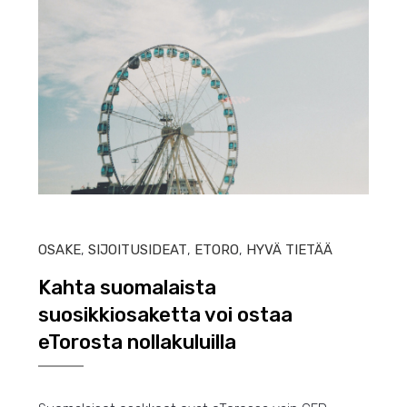
TOUK
OSAKE
,
SIJOITUSIDEAT
,
ETORO
,
HYVÄ TIETÄÄ
Kahta suomalaista
suosikkiosaketta voi ostaa
eTorosta nollakuluilla