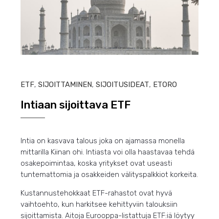
HEIN
ETF
,
SIJOITTAMINEN
,
SIJOITUSIDEAT
,
ETORO
Intiaan sijoittava ETF
Intia on kasvava talous joka on ajamassa monella
mittarilla Kiinan ohi. Intiasta voi olla haastavaa tehdä
osakepoimintaa, koska yritykset ovat useasti
tuntemattomia ja osakkeiden välityspalkkiot korkeita.
Kustannustehokkaat ETF-rahastot ovat hyvä
vaihtoehto, kun harkitsee kehittyviin talouksiin
sijoittamista. Aitoja Eurooppa-listattuja ETF:iä löytyy