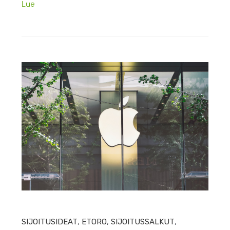
Lue
HEIN
SIJOITUSIDEAT
,
ETORO
,
SIJOITUSSALKUT
,