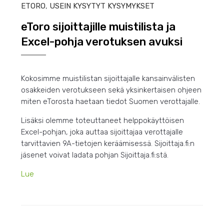
ETORO
,
USEIN KYSYTYT KYSYMYKSET
eToro sijoittajille muistilista ja
Excel-pohja verotuksen avuksi
Kokosimme muistilistan sijoittajalle kansainvälisten
osakkeiden verotukseen sekä yksinkertaisen ohjeen
miten eTorosta haetaan tiedot Suomen verottajalle.
Lisäksi olemme toteuttaneet helppokäyttöisen
Excel-pohjan, joka auttaa sijoittajaa verottajalle
tarvittavien 9A-tietojen keräämisessä. Sijoittaja.fi:n
jäsenet voivat ladata pohjan Sijoittaja.fi:stä.
Lue