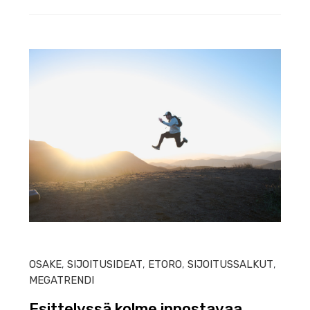
HEIN
OSAKE
,
SIJOITUSIDEAT
,
ETORO
,
SIJOITUSSALKUT
,
MEGATRENDI
Esittelyssä kolme innostavaa