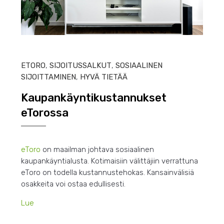
HEIN
ETORO
,
SIJOITUSSALKUT
,
SOSIAALINEN
SIJOITTAMINEN
,
HYVÄ TIETÄÄ
Kaupankäyntikustannukset
eTorossa
eToro
on maailman johtava sosiaalinen
kaupankäyntialusta. Kotimaisiin välittäjiin verrattuna
eToro on todella kustannustehokas. Kansainvälisiä
osakkeita voi ostaa edullisesti.
Lue