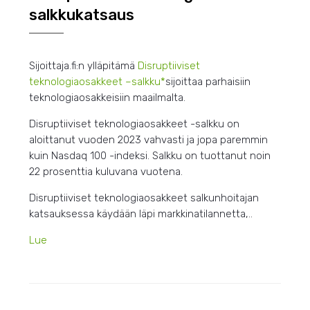
salkkukatsaus
Sijoittaja.fi:n ylläpitämä
Disruptiiviset
teknologiaosakkeet –
salkku*
sijoittaa parhaisiin
teknologiaosakkeisiin maailmalta.
Disruptiiviset teknologiaosakkeet -salkku on
aloittanut vuoden 2023 vahvasti ja jopa paremmin
kuin Nasdaq 100 -indeksi. Salkku on tuottanut noin
22 prosenttia kuluvana vuotena.
Disruptiiviset teknologiaosakkeet salkunhoitajan
katsauksessa käydään läpi markkinatilannetta,..
Lue