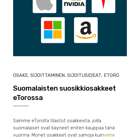
HEIN
OSAKE
,
SIJOITTAMINEN
,
SIJOITUSIDEAT
,
ETORO
Suomalaisten suosikkiosakkeet
eTorossa
Saimme eTorolta tilastot osakkeista, joilla
suomalaiset ovat käyneet eniten kauppaa tänä
vuonna. Monet osakkeet ovat samoja kuin
viime