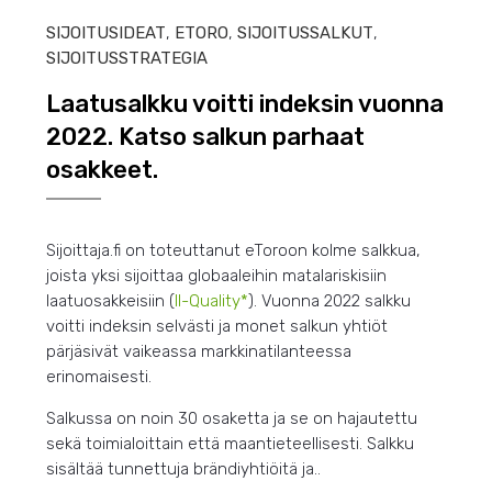
SIJOITUSIDEAT
,
ETORO
,
SIJOITUSSALKUT
,
SIJOITUSSTRATEGIA
Laatusalkku voitti indeksin vuonna
2022. Katso salkun parhaat
osakkeet.
Sijoittaja.fi on toteuttanut eToroon kolme salkkua,
joista yksi sijoittaa globaaleihin matalariskisiin
laatuosakkeisiin (
II-Quality*
). Vuonna 2022 salkku
voitti indeksin selvästi ja monet salkun yhtiöt
pärjäsivät vaikeassa markkinatilanteessa
erinomaisesti.
Salkussa on noin 30 osaketta ja se on hajautettu
sekä toimialoittain että maantieteellisesti. Salkku
sisältää tunnettuja brändiyhtiöitä ja..