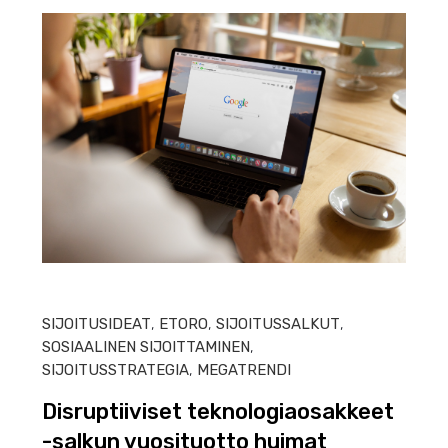
HEIN
SIJOITUSIDEAT
,
ETORO
,
SIJOITUSSALKUT
,
SOSIAALINEN SIJOITTAMINEN
,
SIJOITUSSTRATEGIA
,
MEGATRENDI
Disruptiiviset teknologiaosakkeet
-salkun vuosituotto huimat