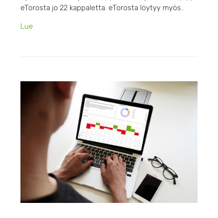
eTorosta jo 22 kappaletta. eTorosta löytyy myös..
Lue
HEIN