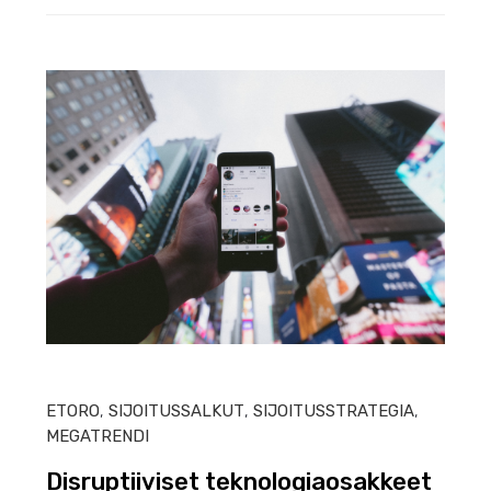
HEIN
ETORO
,
SIJOITUSSALKUT
,
SIJOITUSSTRATEGIA
,
MEGATRENDI
Disruptiiviset teknologiaosakkeet