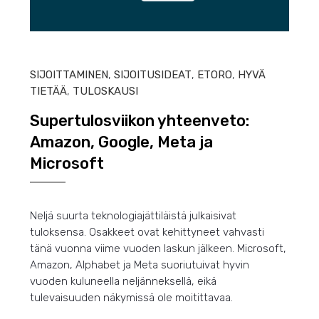
HEIN
SIJOITTAMINEN
,
SIJOITUSIDEAT
,
ETORO
,
HYVÄ
TIETÄÄ
,
TULOSKAUSI
Supertulosviikon yhteenveto:
Amazon, Google, Meta ja
Microsoft
Neljä suurta teknologiajättiläistä julkaisivat
tuloksensa. Osakkeet ovat kehittyneet vahvasti
tänä vuonna viime vuoden laskun jälkeen. Microsoft,
Amazon, Alphabet ja Meta suoriutuivat hyvin
vuoden kuluneella neljänneksellä, eikä
tulevaisuuden näkymissä ole moitittavaa.