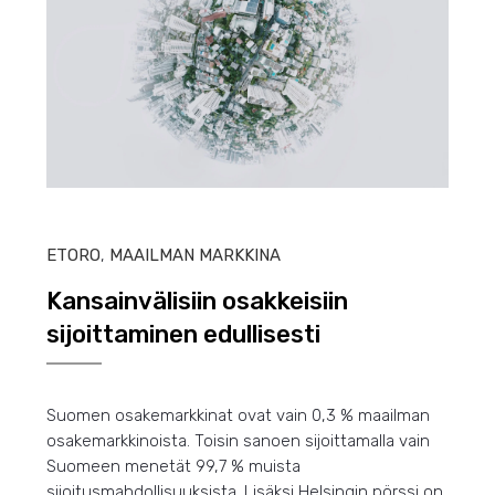
HEIN
ETORO
,
MAAILMAN MARKKINA
Kansainvälisiin osakkeisiin
sijoittaminen edullisesti
Suomen osakemarkkinat ovat vain 0,3 % maailman
osakemarkkinoista. Toisin sanoen sijoittamalla vain
Suomeen menetät 99,7 % muista
sijoitusmahdollisuuksista. Lisäksi Helsingin pörssi on