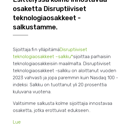
osaketta Disruptiiviset
teknologiaosakkeet -
salkustamme.
Sijoittaja.fi:n ylläpitämä
Disruptiiviset
teknologiaosakkeet –
salkku*
sijoittaa parhaisiin
teknologiaosakkeisiin maailmalta. Disruptiiviset
teknologiaosakkeet -salkku on aloittanut vuoden
2023 vahvasti ja jopa paremmin kuin Nasdaq 100 -
indeksi. Salkku on tuottanut yli 20 prosenttia
kuluvana vuotena.
Valitsimme salkusta kolme sijoittajia innostavaa
osaketta, jotka erottuivat edukseen..
Lue