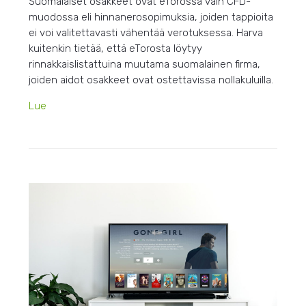
Suomalaiset osakkeet ovat eTorossa vain CFD-
muodossa eli hinnanerosopimuksia, joiden tappioita
ei voi valitettavasti vähentää verotuksessa. Harva
kuitenkin tietää, että eTorosta löytyy
rinnakkaislistattuina muutama suomalainen firma,
joiden aidot osakkeet ovat ostettavissa nollakuluilla.
Lue