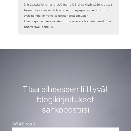
51 % yksityissijoittajien tileistä menettää rahaa käydessään kauppaa
hinnanerosopimuksilla tätä palveluntarjoajaa käyttäen. Sinun on
syytä harkita, ymmärrätkö hinnanerosopimusten
toimintaperiaatteen ja onko sinulla varaa asettaa pääomasi alttiiksi
huomattavalle riskille.
Tilaa aiheeseen liittyvät
blogikirjoitukset
sähköpostiisi
Sähköposti