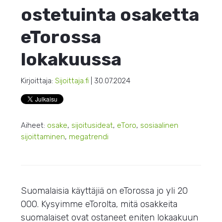
ostetuinta osaketta
eTorossa
lokakuussa
Kirjoittaja:
Sijoittaja.fi
| 30.07.2024
Aiheet:
osake
,
sijoitusideat
,
eToro
,
sosiaalinen
sijoittaminen
,
megatrendi
Suomalaisia käyttäjiä on eTorossa jo yli 20
000. Kysyimme eTorolta, mitä osakkeita
suomalaiset ovat ostaneet eniten lokaakuun