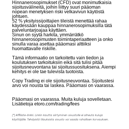
Hinnanerosopimukset (CFD) ovat monimutkaisia
sijoitusvälineitä, joihin liittyy suuri pääoman
nopean menetyksen riski velkavivun käytöstä
johtuen.
52 % yksityissijoittajien tileistä menettää rahaa
käydessään kauppaa hinnanerosopimuksilla tätä
palveluntarjoajaa käyttäen.
Sinun on syytä harkita, ymmärrätkö
hinnanerosopimusten toimintaperiaatteen ja onko
sinulla varaa asettaa pääomasi alttiiksi
huomattavalle riskille.
Tämä informaatio on tarkoitettu vain tiedon ja
koulutuksen tarkoituksiin eikä sitä tulisi pitää
sijoitusneuvontana tai sijoitussuosituksena. Aiempi
kehitys ei ole tae tulevista tuotoista.
Copy Trading ei ole sijoitusneuvontaa. Sijoitustesi
arvo voi nousta tai laskea. Pääomasi on vaarassa.
Pääomasi on vaarassa. Muita kuluja sovelletaan.
Lisätietoja etoro.com/trading/fees
(*) Affiliate-linkki. Linkin kautta siirtyminen sivustolle ei aiheuta kuluja
käyttäjälle. Tehdyistä tilauksista sivusto voi saada rahallisen korvauksen.