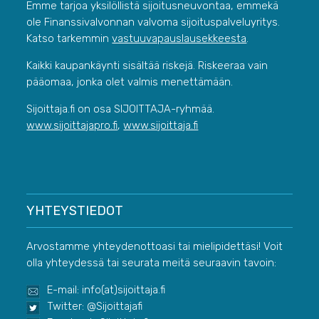
Emme tarjoa yksilöllistä sijoitusneuvontaa, emmekä
ole Finanssivalvonnan valvoma sijoituspalveluyritys.
Katso tarkemmin
vastuuvapauslausekkeesta
.
Kaikki kaupankäynti sisältää riskejä. Riskeeraa vain
pääomaa, jonka olet valmis menettämään.
Sijoittaja.fi on osa SIJOITTAJA-ryhmää.
www.sijoittajapro.fi
,
www.sijoittaja.fi
YHTEYSTIEDOT
Arvostamme yhteydenottoasi tai mielipidettäsi! Voit
olla yhteydessä tai seurata meitä seuraavin tavoin:
E-mail: info(at)sijoittaja.fi
Twitter: @Sijoittajafi