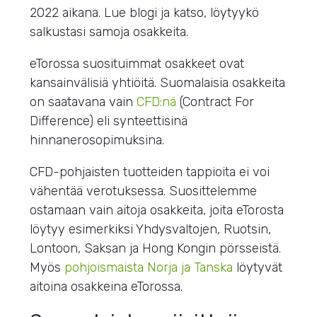
2022 aikana. Lue blogi ja katso, löytyykö
salkustasi samoja osakkeita.
eTorossa suosituimmat osakkeet ovat
kansainvälisiä yhtiöitä. Suomalaisia osakkeita
on saatavana vain
CFD:nä
(Contract For
Difference) eli synteettisinä
hinnanerosopimuksina.
CFD-pohjaisten tuotteiden tappioita ei voi
vähentää verotuksessa. Suosittelemme
ostamaan vain aitoja osakkeita, joita eTorosta
löytyy esimerkiksi Yhdysvaltojen, Ruotsin,
Lontoon, Saksan ja Hong Kongin pörsseistä.
Myös
pohjoismaista Norja ja Tanska
löytyvät
aitoina osakkeina eTorossa.