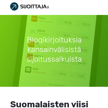
Blogikirjoituksia
kansainvälisistä
sijoitussalkuista
Suomalaisten viisi