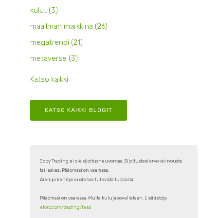
kulut
(3)
maailman markkina
(26)
megatrendi
(21)
metaverse
(3)
Katso kaikki
KATSO KAIKKI BLOGIT
Copy Trading ei ole sijoitusneuvontaa. Sijoitustesi arvo voi nousta
tai laskea. Pääomasi on vaarassa.
Aiempi kehitys ei ole tae tulevista tuotoista.
Pääomasi on vaarassa. Muita kuluja sovelletaan. Lisätietoja
etoro.com/trading/fees