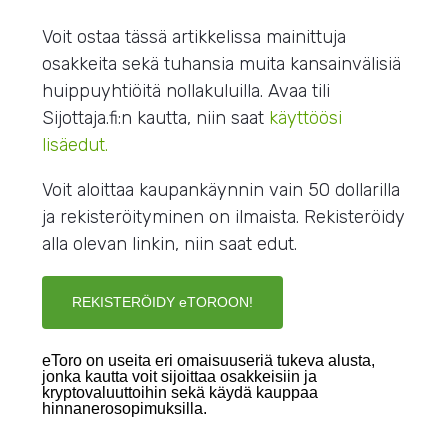
Voit ostaa tässä artikkelissa mainittuja
osakkeita sekä tuhansia muita kansainvälisiä
huippuyhtiöitä nollakuluilla. Avaa tili
Sijottaja.fi:n kautta, niin saat
käyttöösi
lisäedut.
Voit aloittaa kaupankäynnin vain 50 dollarilla
ja rekisteröityminen on ilmaista. Rekisteröidy
alla olevan linkin, niin saat edut.
REKISTERÖIDY eTOROON!
eToro on useita eri omaisuuseriä tukeva alusta,
jonka kautta voit sijoittaa osakkeisiin ja
kryptovaluuttoihin sekä käydä kauppaa
hinnanerosopimuksilla.