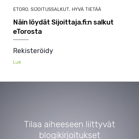
ETORO
,
SIJOITUSSALKUT
,
HYVÄ TIETÄÄ
Näin löydät Sijoittaja.fi:n salkut
eTorosta
Rekisteröidy
Lue
Tilaa aiheeseen liittyvät
blogikirjoitukset