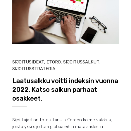
HEIN
SIJOITUSIDEAT
,
ETORO
,
SIJOITUSSALKUT
,
SIJOITUSSTRATEGIA
Laatusalkku voitti indeksin vuonna
2022. Katso salkun parhaat
osakkeet.
Sijoittaja.fi on toteuttanut eToroon kolme salkkua,
joista yksi sijoittaa globaaleihin matalariskisiin