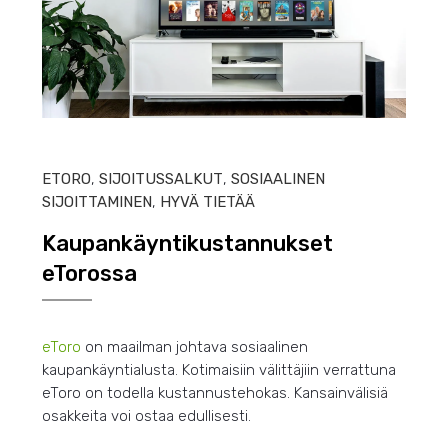
HEIN
ETORO
,
SIJOITUSSALKUT
,
SOSIAALINEN
SIJOITTAMINEN
,
HYVÄ TIETÄÄ
Kaupankäyntikustannukset
eTorossa
eToro
on maailman johtava sosiaalinen
kaupankäyntialusta. Kotimaisiin välittäjiin verrattuna
eToro on todella kustannustehokas. Kansainvälisiä
osakkeita voi ostaa edullisesti.