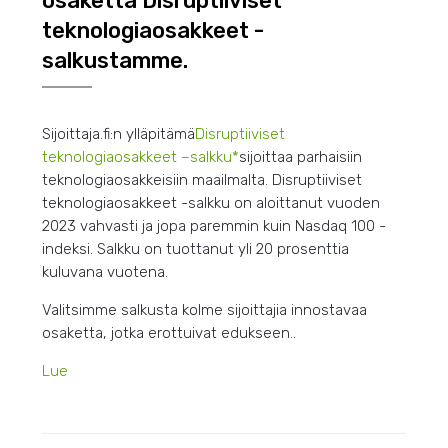
osaketta Disruptiiviset
teknologiaosakkeet -
salkustamme.
Sijoittaja.fi:n ylläpitämä
Disruptiiviset
teknologiaosakkeet –
salkku*
sijoittaa parhaisiin
teknologiaosakkeisiin maailmalta. Disruptiiviset
teknologiaosakkeet -salkku on aloittanut vuoden
2023 vahvasti ja jopa paremmin kuin Nasdaq 100 -
indeksi. Salkku on tuottanut yli 20 prosenttia
kuluvana vuotena.
Valitsimme salkusta kolme sijoittajia innostavaa
osaketta, jotka erottuivat edukseen..
Lue