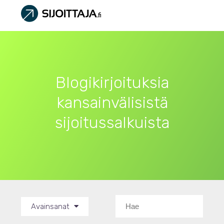
Blogikirjoituksia
kansainvälisistä
sijoitussalkuista
Avainsanat