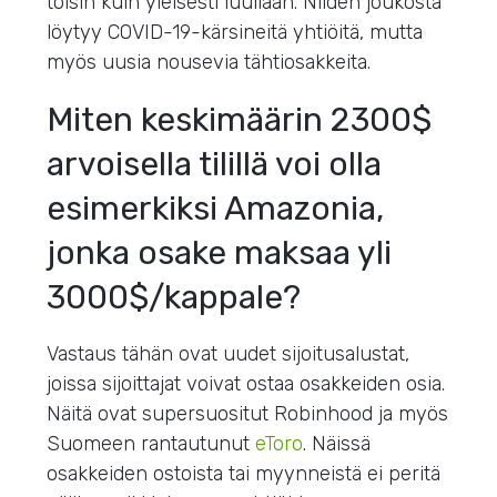
toisin kuin yleisesti luullaan. Niiden joukosta
löytyy COVID-19-kärsineitä yhtiöitä, mutta
myös uusia nousevia tähtiosakkeita.
Miten keskimäärin 2300$
arvoisella tilillä voi olla
esimerkiksi Amazonia,
jonka osake maksaa yli
3000$/kappale?
Vastaus tähän ovat uudet sijoitusalustat,
joissa sijoittajat voivat ostaa osakkeiden osia.
Näitä ovat supersuositut Robinhood ja myös
Suomeen rantautunut
eToro
. Näissä
osakkeiden ostoista tai myynneistä ei peritä