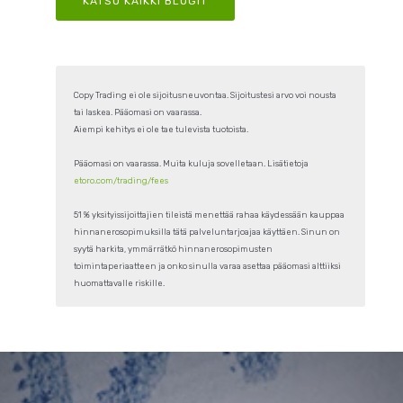
KATSO KAIKKI BLOGIT
Copy Trading ei ole sijoitusneuvontaa. Sijoitustesi arvo voi nousta
tai laskea. Pääomasi on vaarassa.
Aiempi kehitys ei ole tae tulevista tuotoista.
Pääomasi on vaarassa. Muita kuluja sovelletaan. Lisätietoja
etoro.com/trading/fees
51 % yksityissijoittajien tileistä menettää rahaa käydessään kauppaa
hinnanerosopimuksilla tätä palveluntarjoajaa käyttäen. Sinun on
syytä harkita, ymmärrätkö hinnanerosopimusten
toimintaperiaatteen ja onko sinulla varaa asettaa pääomasi alttiiksi
huomattavalle riskille.