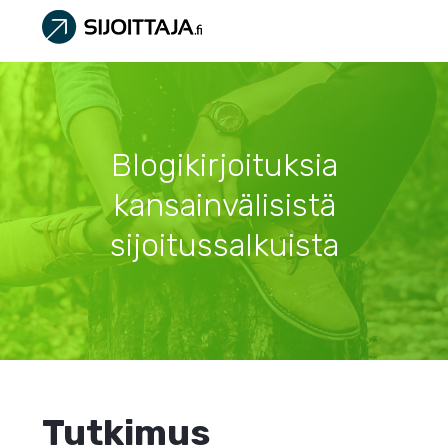
Blogikirjoituksia
kansainvälisistä
sijoitussalkuista
Tutkimus