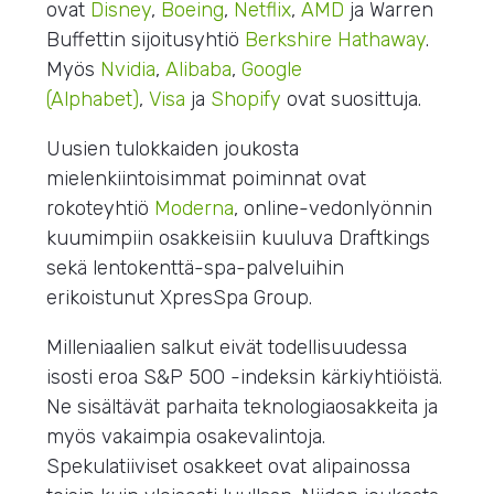
ovat
Disney
,
Boeing
,
Netflix
,
AMD
ja Warren
Buffettin sijoitusyhtiö
Berkshire Hathaway
.
Myös
Nvidia
,
Alibaba
,
Google
(Alphabet)
,
Visa
ja
Shopify
ovat suosittuja.
Uusien tulokkaiden joukosta
mielenkiintoisimmat poiminnat ovat
rokoteyhtiö
Moderna
, online-vedonlyönnin
kuumimpiin osakkeisiin kuuluva Draftkings
sekä lentokenttä-spa-palveluihin
erikoistunut XpresSpa Group.
Milleniaalien salkut eivät todellisuudessa
isosti eroa S&P 500 -indeksin kärkiyhtiöistä.
Ne sisältävät parhaita teknologiaosakkeita ja
myös vakaimpia osakevalintoja.
Spekulatiiviset osakkeet ovat alipainossa