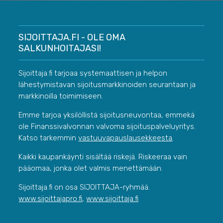
SIJOITTAJA.FI - OLE OMA
SALKUNHOITAJASI!
Sijoittaja.fi tarjoaa systemaattisen ja helpon
lähestymistavan sijoitusmarkkinoiden seurantaan ja
markkinoilla toimimiseen.
Emme tarjoa yksilöllistä sijoitusneuvontaa, emmekä
ole Finanssivalvonnan valvoma sijoituspalveluyritys.
Katso tarkemmin
vastuuvapauslausekkeesta
.
Kaikki kaupankäynti sisältää riskejä. Riskeeraa vain
pääomaa, jonka olet valmis menettämään.
Sijoittaja.fi on osa SIJOITTAJA-ryhmää.
www.sijoittajapro.fi
,
www.sijoittaja.fi