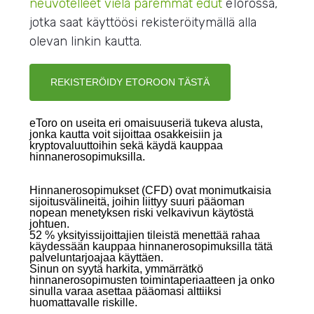
neuvotelleet vielä paremmat edut
eTorossa,
jotka saat käyttöösi rekisteröitymällä alla
olevan linkin kautta.
REKISTERÖIDY ETOROON TÄSTÄ
eToro on useita eri omaisuuseriä tukeva alusta,
jonka kautta voit sijoittaa osakkeisiin ja
kryptovaluuttoihin sekä käydä kauppaa
hinnanerosopimuksilla.
Hinnanerosopimukset (CFD) ovat monimutkaisia
sijoitusvälineitä, joihin liittyy suuri pääoman
nopean menetyksen riski velkavivun käytöstä
johtuen.
52 % yksityissijoittajien tileistä menettää rahaa
käydessään kauppaa hinnanerosopimuksilla tätä
palveluntarjoajaa käyttäen.
Sinun on syytä harkita, ymmärrätkö
hinnanerosopimusten toimintaperiaatteen ja onko
sinulla varaa asettaa pääomasi alttiiksi
huomattavalle riskille.