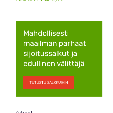
vuosituotto huimat 58,81%
Mahdollisesti
maailman parhaat
sijoitussalkut ja
edullinen välittäjä
TUTUSTU SALKKUIHIN
Aiheet