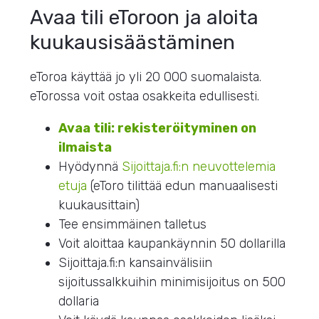
Avaa tili eToroon ja aloita
kuukausisäästäminen
eToroa käyttää jo yli 20 000 suomalaista.
eTorossa voit ostaa osakkeita edullisesti.
Avaa tili: rekisteröityminen on
ilmaista
Hyödynnä
Sijoittaja.fi:n neuvottelemia
etuja
(eToro tilittää edun manuaalisesti
kuukausittain)
Tee ensimmäinen talletus
Voit aloittaa kaupankäynnin 50 dollarilla
Sijoittaja.fi:n kansainvälisiin
sijoitussalkkuihin minimisijoitus on 500
dollaria