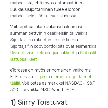
mahdollista, että myös automaattinen
kuukausisijoittaminen tulee eToroon
mahdolliseksi lähitulevaisuudessa.
Voit sijoittaa joka kuukausi haluamasi
summan tiettyihin osakkeisiin tai vaikka
Sijoittaja.fi:n rakentamiin salkkuihin.
Sijoittaja.fi:n copyportfolioita ovat esimerkiksi
Disruptiiviset teknologiaosakkeet
ja
Globaalit
laatuosakkeet
.
eTorossa on myös erinomainen valikoima
ETF-rahastoja,
joista olemme kirjoittaneet
täällä.
Voit ostaa esimerkiksi NASDAQ-, S&P
500- tai vaikka MSCI World -ETF:iä.
1) Siirry Toistuvat