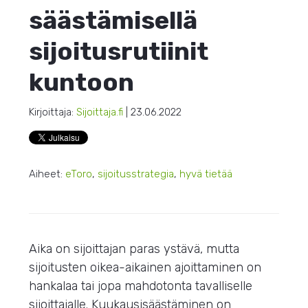
säästämisellä
sijoitusrutiinit
kuntoon
Kirjoittaja:
Sijoittaja.fi
| 23.06.2022
Aiheet:
eToro
,
sijoitusstrategia
,
hyvä tietää
Aika on sijoittajan paras ystävä, mutta
sijoitusten oikea-aikainen ajoittaminen on
hankalaa tai jopa mahdotonta tavalliselle
sijoittajalle. Kuukausisäästäminen on