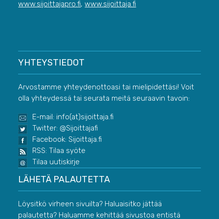
www.sijoittajapro.fi
,
www.sijoittaja.fi
YHTEYSTIEDOT
Arvostamme yhteydenottoasi tai mielipidettäsi! Voit
olla yhteydessä tai seurata meitä seuraavin tavoin:
E-mail: info(at)sijoittaja.fi
Twitter: @Sijoittajafi
Facebook: Sijoittaja.fi
RSS: Tilaa syöte
Tilaa uutiskirje
LÄHETÄ PALAUTETTA
Löysitkö virheen sivuilta? Haluaisitko jättää
palautetta? Haluamme kehittää sivustoa entistä