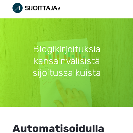
Blogikirjoituksia
kansainvälisistä
sijoitussalkuista
Automatisoidulla