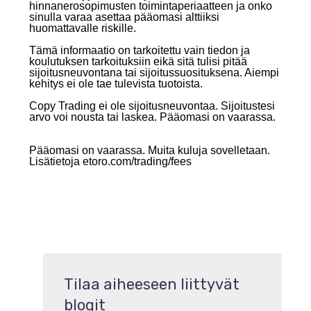
hinnanerosopimusten toimintaperiaatteen ja onko
sinulla varaa asettaa pääomasi alttiiksi
huomattavalle riskille.
Tämä informaatio on tarkoitettu vain tiedon ja
koulutuksen tarkoituksiin eikä sitä tulisi pitää
sijoitusneuvontana tai sijoitussuosituksena. Aiempi
kehitys ei ole tae tulevista tuotoista.
Copy Trading ei ole sijoitusneuvontaa. Sijoitustesi
arvo voi nousta tai laskea. Pääomasi on vaarassa.
Pääomasi on vaarassa. Muita kuluja sovelletaan.
Lisätietoja etoro.com/trading/fees
Tilaa aiheeseen liittyvät
blogit