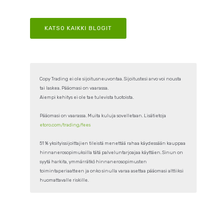
KATSO KAIKKI BLOGIT
Copy Trading ei ole sijoitusneuvontaa. Sijoitustesi arvo voi nousta
tai laskea. Pääomasi on vaarassa.
Aiempi kehitys ei ole tae tulevista tuotoista.
Pääomasi on vaarassa. Muita kuluja sovelletaan. Lisätietoja
etoro.com/trading/fees
51 % yksityissijoittajien tileistä menettää rahaa käydessään kauppaa
hinnanerosopimuksilla tätä palveluntarjoajaa käyttäen. Sinun on
syytä harkita, ymmärrätkö hinnanerosopimusten
toimintaperiaatteen ja onko sinulla varaa asettaa pääomasi alttiiksi
huomattavalle riskille.