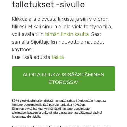
talletukset -sivulle
Klikkaa alla olevasta linkistä ja siirry eToron
tilillesi. Mikäli sinulla ei ole vielä tehtynä tiliä,
voit avata tilin
tämän linkin kautta
. Saat
samalla Sijoittaja.fi:n neuvottelemat edut
käyttöösi.
Lue lisää eduista
täältä
.
ALOITA KUUKAUSISÄÄSTÄMINEN
ETOROSSA*
52 % yksityissijoittajien tileistä menettää rahaa käydessään kauppaa
hinnanerosopimuksilla tätä palveluntarjoajaa käyttäen.
Sinun on syytä harkita, ymmärrätkö hinnanerosopimusten
toimintaperiaatteen ja onko sinulla varaa asettaa pääomasi alttiiksi
huomattavalle riskille.