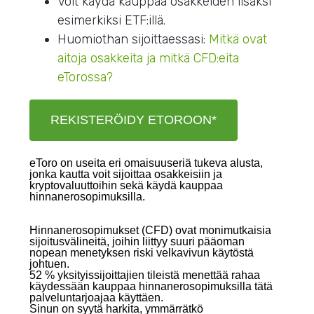
Voit käydä kauppaa osakkeiden lisäksi
esimerkiksi ETF:illä.
Huomiothan sijoittaessasi:
Mitkä ovat
aitoja osakkeita ja mitkä CFD:eita
eTorossa?
REKISTERÖIDY ETOROON*
eToro on useita eri omaisuuseriä tukeva alusta,
jonka kautta voit sijoittaa osakkeisiin ja
kryptovaluuttoihin sekä käydä kauppaa
hinnanerosopimuksilla.
Hinnanerosopimukset (CFD) ovat monimutkaisia
sijoitusvälineitä, joihin liittyy suuri pääoman
nopean menetyksen riski velkavivun käytöstä
johtuen.
52 % yksityissijoittajien tileistä menettää rahaa
käydessään kauppaa hinnanerosopimuksilla tätä
palveluntarjoajaa käyttäen.
Sinun on syytä harkita, ymmärrätkö