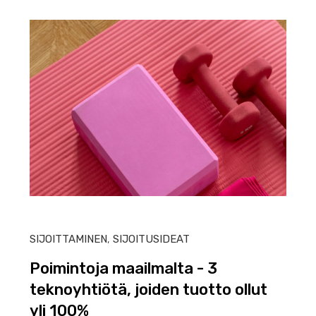
HEIN
SIJOITTAMINEN
,
SIJOITUSIDEAT
Poimintoja maailmalta - 3
teknoyhtiötä, joiden tuotto ollut
yli 100%