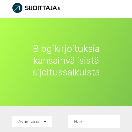
Blogikirjoituksia
kansainvälisistä
sijoitussalkuista
Avainsanat