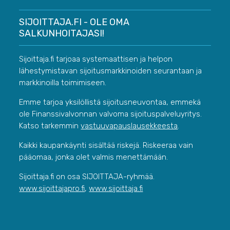
SIJOITTAJA.FI - OLE OMA
SALKUNHOITAJASI!
Sijoittaja.fi tarjoaa systemaattisen ja helpon
lähestymistavan sijoitusmarkkinoiden seurantaan ja
markkinoilla toimimiseen.
Emme tarjoa yksilöllistä sijoitusneuvontaa, emmekä
ole Finanssivalvonnan valvoma sijoituspalveluyritys.
Katso tarkemmin
vastuuvapauslausekkeesta
.
Kaikki kaupankäynti sisältää riskejä. Riskeeraa vain
pääomaa, jonka olet valmis menettämään.
Sijoittaja.fi on osa SIJOITTAJA-ryhmää.
www.sijoittajapro.fi
,
www.sijoittaja.fi