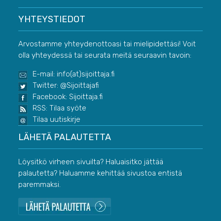
YHTEYSTIEDOT
Arvostamme yhteydenottoasi tai mielipidettäsi! Voit
olla yhteydessä tai seurata meitä seuraavin tavoin:
E-mail: info(at)sijoittaja.fi
Twitter: @Sijoittajafi
Facebook: Sijoittaja.fi
RSS: Tilaa syöte
Tilaa uutiskirje
LÄHETÄ PALAUTETTA
Löysitkö virheen sivuilta? Haluaisitko jättää
palautetta? Haluamme kehittää sivustoa entistä
paremmaksi.