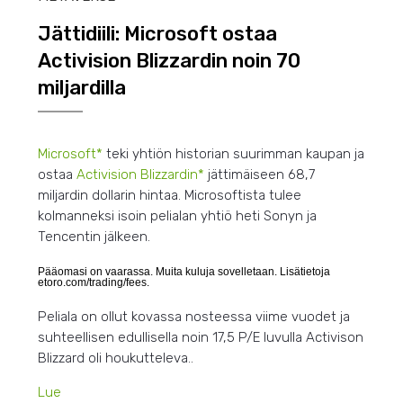
Jättidiili: Microsoft ostaa
Activision Blizzardin noin 70
miljardilla
Microsoft*
teki yhtiön historian suurimman kaupan ja
ostaa
Activision Blizzardin*
jättimäiseen 68,7
miljardin dollarin hintaa. Microsoftista tulee
kolmanneksi isoin pelialan yhtiö heti Sonyn ja
Tencentin jälkeen.
Pääomasi on vaarassa. Muita kuluja sovelletaan. Lisätietoja
etoro.com/trading/fees.
Peliala on ollut kovassa nosteessa viime vuodet ja
suhteellisen edullisella noin 17,5 P/E luvulla Activison
Blizzard oli houkutteleva..
Lue