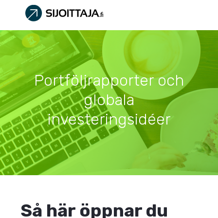
Portföljrapporter och
globala
investeringsidéer
Så här öppnar du