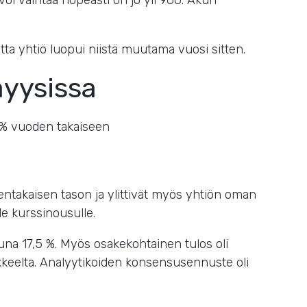
 voi vaihtaa nopeasti on jo yli 960. Akun
tta yhtiö luopui niistä muutama vuosi sitten.
ayysissa
5 % vuoden takaiseen
entakaisen tason ja ylittivät myös yhtiön oman
le kurssinousulle.
una 17,5 %. Myös osakekohtainen tulos oli
kkeelta. Analyytikoiden konsensusennuste oli