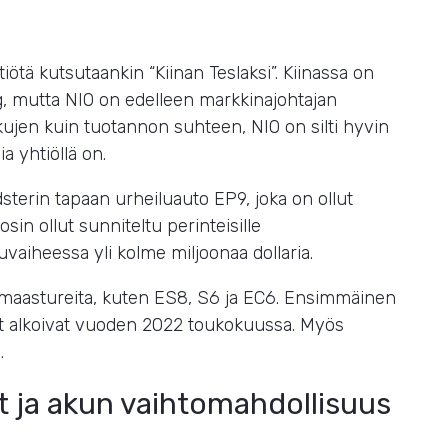
tiötä kutsutaankin “Kiinan Teslaksi”. Kiinassa on
, mutta NIO on edelleen markkinajohtajan
ujen kuin tuotannon suhteen, NIO on silti hyvin
a yhtiöllä on.
terin tapaan urheiluauto EP9, joka on ollut
in ollut sunniteltu perinteisille
lkuvaiheessa yli kolme miljoonaa dollaria.
tumaastureita, kuten ES8, S6 ja EC6. Ensimmäinen
set alkoivat vuoden 2022 toukokuussa. Myös
.
 ja akun vaihtomahdollisuus