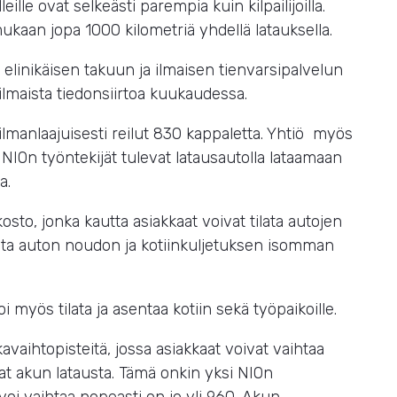
lle ovat selkeästi parempia kuin kilpailijoilla.
kaan jopa 1000 kilometriä yhdellä latauksella.
elinikäisen takuun ja ilmaisen tienvarsipalvelun
ilmaista tiedonsiirtoa kuukaudessa.
manlaajuisesti reilut 830 kappaletta. Yhtiö myös
a NIOn työntekijät tulevat latausautolla lataamaan
sa.
sto, jonka kautta asiakkaat voivat tilata autojen
ilata auton noudon ja kotiinkuljetuksen isomman
oi myös tilata ja asentaa kotiin sekä työpaikoille.
vaihtopisteitä, jossa asiakkaat voivat vaihtaa
vat akun latausta. Tämä onkin yksi NIOn