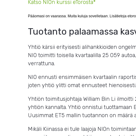
Katso NIOn kurssi eTorosta*
Pääomasi on vaarassa. Muita kuluja sovelletaan. Lisätietoja etoro
Tuotanto palaamassa kas
Yhtiö kärsii erityisesti alihankkioiden ongel
NIO toimitti toisella kvartaalilla 25 059 a
verrattuna.
NIO ennusti ensimmäisen kvartaalin raport
joten yhtiö ylitti omat ennusteet hienoisesti
Yhtiön toimitusjohtaja William Bin Li ilmoitt
yhtiön kannalta. Yhtiö onnistui tuottamaan E
Uusimmat ET5 mallin tuotannon on määrä a
Mikäli Kiinassa ei tule laajoja NIOn toimint