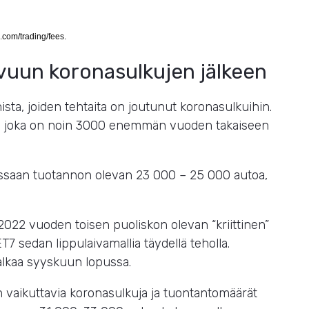
.com/trading/fees.
vuun koronasulkujen jälkeen
mista, joiden tehtaita on joutunut koronasulkuihin.
utoa, joka on noin 3000 enemmän vuoden takaiseen
issaan tuotannon olevan 23 000 – 25 000 autoa,
.
i 2022 vuoden toisen puoliskon olevan “kriittinen”
T7 sedan lippulaivamallia täydellä teholla.
lkaa syyskuun lopussa.
aan vaikuttavia koronasulkuja ja tuontantomäärät