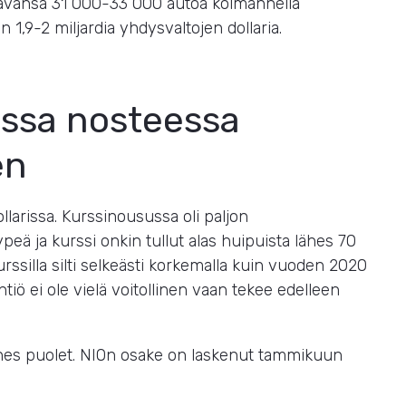
tavansa 31 000-33 000 autoa kolmannella
n 1,9-2 miljardia yhdysvaltojen dollaria.
vassa nosteessa
en
larissa. Kurssinousussa oli paljon
ä ja kurssi onkin tullut alas huipuista lähes 70
rssilla silti selkeästi korkemalla kuin vuoden 2020
 Yhtiö ei ole vielä voitollinen vaan tekee edelleen
ähes puolet. NIOn osake on laskenut tammikuun