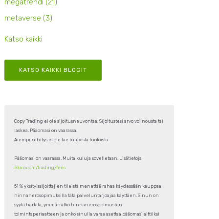
megatrendi
(21)
metaverse
(3)
Katso kaikki
KATSO KAIKKI BLOGIT
Copy Trading ei ole sijoitusneuvontaa. Sijoitustesi arvo voi nousta tai
laskea. Pääomasi on vaarassa.
Aiempi kehitys ei ole tae tulevista tuotoista.
Pääomasi on vaarassa. Muita kuluja sovelletaan. Lisätietoja
etoro.com/trading/fees
51 % yksityissijoittajien tileistä menettää rahaa käydessään kauppaa
hinnanerosopimuksilla tätä palveluntarjoajaa käyttäen. Sinun on
syytä harkita, ymmärrätkö hinnanerosopimusten
toimintaperiaatteen ja onko sinulla varaa asettaa pääomasi alttiiksi