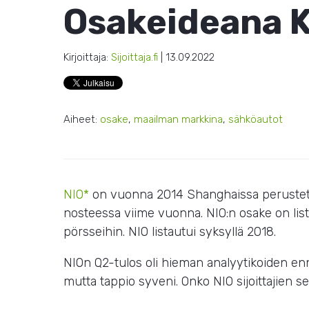
Osakeideana K
Kirjoittaja:
Sijoittaja.fi
| 13.09.2022
Aiheet:
osake
,
maailman markkina
,
sähköautot
NIO*
on vuonna 2014 Shanghaissa perustettu
nosteessa viime vuonna. NIO:n osake on lis
pörsseihin. NIO listautui syksyllä 2018.
NIOn Q2-tulos oli hieman analyytikoiden enn
mutta tappio syveni. Onko NIO sijoittajien s