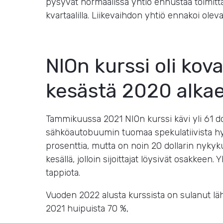
pysyvät normaalissa yhtiö ennustaa toimit
kvartaalilla. Liikevaihdon yhtiö ennakoi oleva
NIOn kurssi oli ko
kesästä 2020 alka
Tammikuussa 2021 NIOn kurssi kävi yli 61 dol
sähköautobuumin tuomaa spekulatiivista hype
prosenttia, mutta on noin 20 dollarin nykyku
kesällä, jolloin sijoittajat löysivät osakkeen.
tappiota.
Vuoden 2022 alusta kurssista on sulanut l
2021 huipuista 70 %,