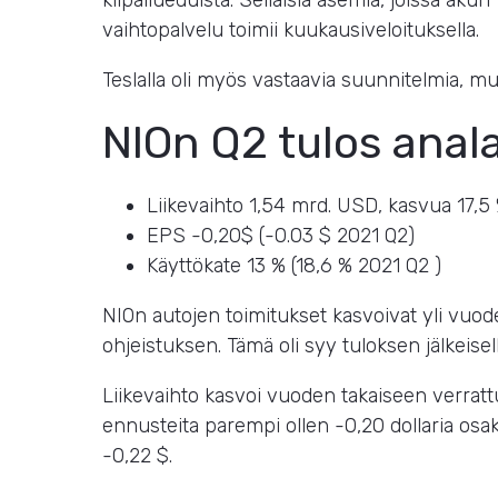
kilpailueduista. Sellaisia asemia, joissa akun
vaihtopalvelu toimii kuukausiveloituksella.
Teslalla oli myös vastaavia suunnitelmia, mu
NIOn Q2 tulos anal
Liikevaihto 1,54 mrd. USD, kasvua 17,
EPS
-0,20$ (-0.03 $ 2021 Q2)
Käyttökate 13 % (18,6 % 2021 Q2 )
NIOn autojen toimitukset kasvoivat yli vuod
ohjeistuksen. Tämä oli syy tuloksen jälkeisel
Liikevaihto kasvoi vuoden takaiseen verratt
ennusteita parempi ollen -0,20 dollaria osa
-0,22 $.