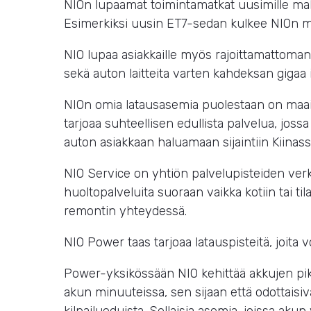
NIOn lupaamat toimintamatkat uusimille mallei
Esimerkiksi uusin ET7-sedan kulkee NIOn mu
NIO lupaa asiakkaille myös rajoittamattoman 
sekä auton laitteita varten kahdeksan gigaa 
NIOn omia latausasemia puolestaan on maail
tarjoaa suhteellisen edullista palvelua, joss
auton asiakkaan haluamaan sijaintiin Kiinas
NIO Service on yhtiön palvelupisteiden verko
huoltopalveluita suoraan vaikka kotiin tai t
remontin yhteydessä.
NIO Power taas tarjoaa latauspisteitä, joita v
Power-yksikössään NIO kehittää akkujen pika
akun minuuteissa, sen sijaan että odottaisi