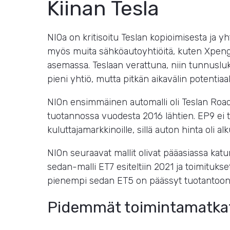
Kiinan Tesla
NIOa on kritisoitu Teslan kopioimisesta ja yh
myös muita sähköautoyhtiöitä, kuten Xpeng
asemassa. Teslaan verattuna, niin tunnusluk
pieni yhtiö, mutta pitkän aikavälin potentiaali
NIOn ensimmäinen automalli oli Teslan Roads
tuotannossa vuodesta 2016 lähtien. EP9 ei tos
kuluttajamarkkinoille, sillä auton hinta oli a
NIOn seuraavat mallit olivat pääasiassa ka
sedan-malli ET7 esiteltiin 2021 ja toimituk
pienempi sedan ET5 on päässyt tuotantoon
Pidemmät toimintamatkat